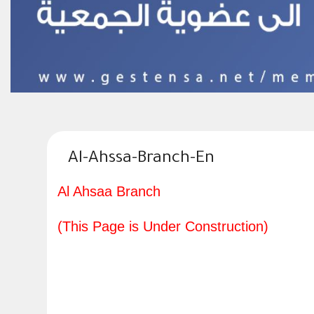
Al-Ahssa-Branch-En
Al Ahsaa Branch
(This Page is Under Construction)